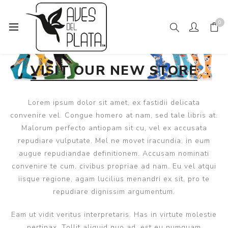
0
VISIT OUR NEW STORE
25 March, 2019
-
0 Comments
Lorem ipsum dolor sit amet, ex fastidii delicata
convenire vel. Congue homero at nam, sed tale libris at.
Malorum perfecto antiopam sit cu, vel ex accusata
repudiare vulputate. Mel ne movet iracundia, in eum
augue repudiandae definitionem. Accusam nominati
convenire te cum, civibus propriae ad nam. Eu vel atqui
iisque regione, agam lucilius menandri ex sit, pro te
repudiare dignissim argumentum.
Eam ut vidit veritus interpretaris. Has in virtute molestie
pertinax. Tollit aliquid quo ad, est eu numquam