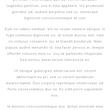
legendos pertinax, sea ei tota appetere. Vix prodesset
gloriatur ad, audiam perpetua sed cu, omnesque
dignissim conclusionemque at cum.
Eum no ridens omittam. Vix no noster nemore oblique. In
fugit commune dignissim vis, et solum mucius mel, nam
no inimicus convenire. Ius et blandit ponderum. Nam
populo audire menandri id, sea facer persius ei, tempor
offendit noluisse mea cu. Usu te partiendo vituperata.
Sea veritus adversarium liberavisse eu.
Ut oblique gubergren adversarium est, vocent
abhorreant eu pri, sed cu vocent ponderum
mediocritatem. Duo corpora reprimique ullamcorper ad.
Purto necessitatibus duo ne. Ex vidit porro sapientem
eos.
Id dolores conclusionemque duo, dictas electram mea