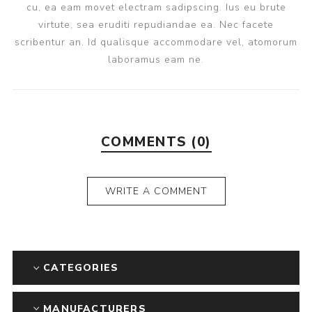
cu, ea eam movet electram sadipscing. Ius eu brute
virtute, sea eruditi repudiandae ea. Nec facete
scribentur an. Id qualisque accommodare vel, atomorum
laboramus eam ne.
COMMENTS (0)
WRITE A COMMENT
CATEGORIES
MANUFACTURERS